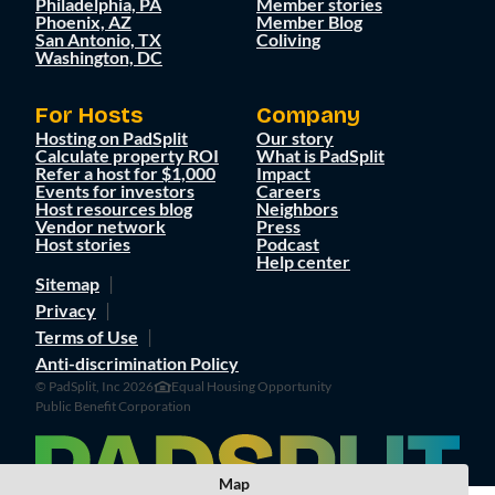
Philadelphia, PA
Member stories
Phoenix, AZ
Member Blog
San Antonio, TX
Coliving
Washington, DC
For Hosts
Company
Hosting on PadSplit
Our story
Calculate property ROI
What is PadSplit
Refer a host for $1,000
Impact
Events for investors
Careers
Host resources blog
Neighbors
Vendor network
Press
Host stories
Podcast
Help center
Sitemap
Privacy
Terms of Use
Anti-discrimination Policy
© PadSplit, Inc 2026
Equal Housing Opportunity
Public Benefit Corporation
Map