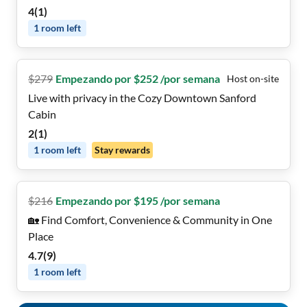
4
(
1
)
1
room
left
$
279
Empezando por $252 /por semana
Host on-site
Live with privacy in the Cozy Downtown Sanford
Cabin
2
(
1
)
1
room
left
Stay rewards
$
216
Empezando por $195 /por semana
🏡 Find Comfort, Convenience & Community in One
Place
4.7
(
9
)
1
room
left