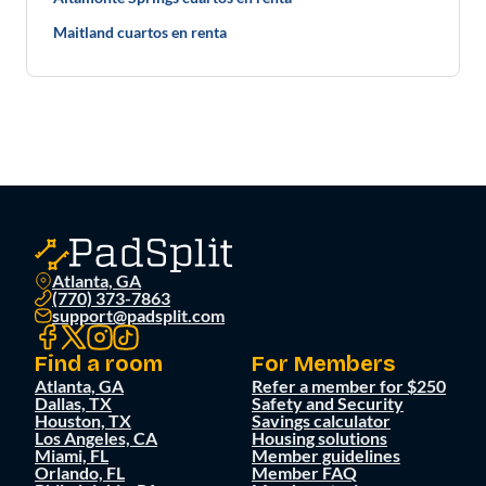
Maitland cuartos en renta
Atlanta, GA
(770) 373-7863
support@padsplit.com
Find a room
For Members
Atlanta, GA
Refer a member for $250
Dallas, TX
Safety and Security
Houston, TX
Savings calculator
Los Angeles, CA
Housing solutions
Miami, FL
Member guidelines
Orlando, FL
Member FAQ