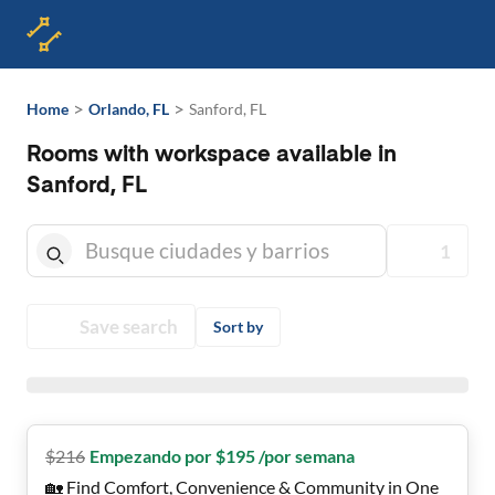
>
>
Home
Orlando, FL
Sanford, FL
Rooms with workspace available in
Sanford, FL
1
Save search
Sort by
$
216
Empezando por $195 /por semana
🏡 Find Comfort, Convenience & Community in One