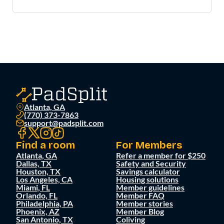
Atlanta, GA
(770) 373-7863
support@padsplit.com
Find a room
For Members
Atlanta, GA
Refer a member for $250
Dallas, TX
Safety and Security
Houston, TX
Savings calculator
Los Angeles, CA
Housing solutions
Miami, FL
Member guidelines
Orlando, FL
Member FAQ
Philadelphia, PA
Member stories
Phoenix, AZ
Member Blog
San Antonio, TX
Coliving