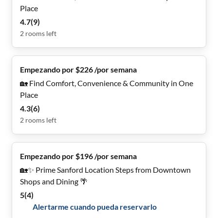
Place
4.7
(
9
)
2
rooms
left
Empezando por $226 /por semana
🏡 Find Comfort, Convenience & Community in One
Place
4.3
(
6
)
2
rooms
left
Empezando por $196 /por semana
🏡✨ Prime Sanford Location Steps from Downtown
Shops and Dining 🌴
5
(
4
)
Alertarme cuando pueda reservarlo