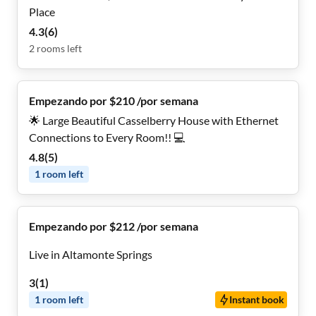
Place
4.3
(
6
)
2
rooms
left
Empezando por $210 /por semana
🌟 Large Beautiful Casselberry House with Ethernet
Connections to Every Room!! 💻
4.8
(
5
)
1
room
left
Empezando por $212 /por semana
Live in Altamonte Springs
3
(
1
)
1
room
left
Instant book