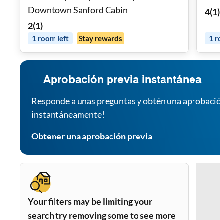
Downtown Sanford Cabin
4
(
1
)
2
(
1
)
1
room
left
Stay rewards
1
r
Aprobación previa instantánea
Responde a unas preguntas y obtén una aprobació
instantáneamente!
Obtener una aprobación previa
Your filters may be limiting your
search try removing some to see more