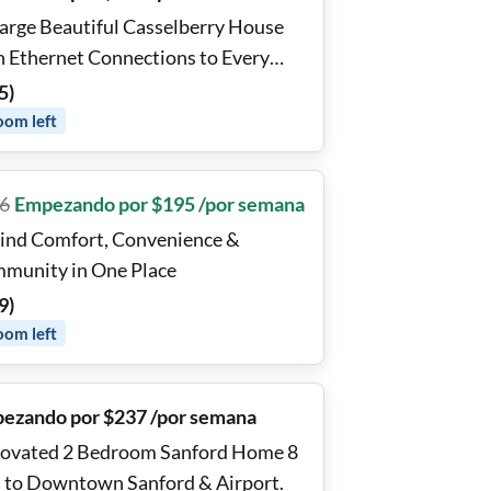
Large Beautiful Casselberry House
h Ethernet Connections to Every
Room!! 💻
5
)
oom
left
6
Empezando por $195 /por semana
Find Comfort, Convenience &
munity in One Place
9
)
oom
left
ezando por $237 /por semana
ovated 2 Bedroom Sanford Home 8
 to Downtown Sanford & Airport.