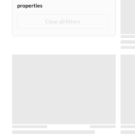
properties
Clear all filters