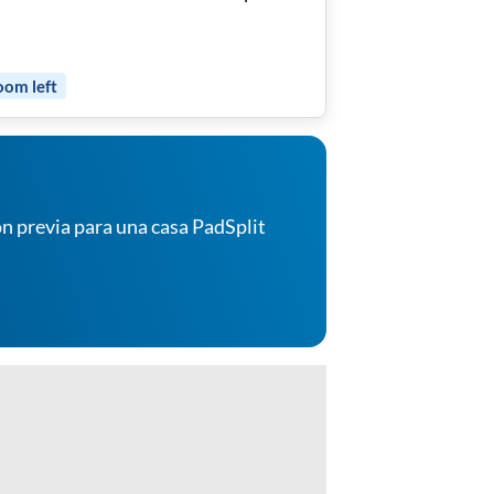
oom
left
n previa para una casa PadSplit