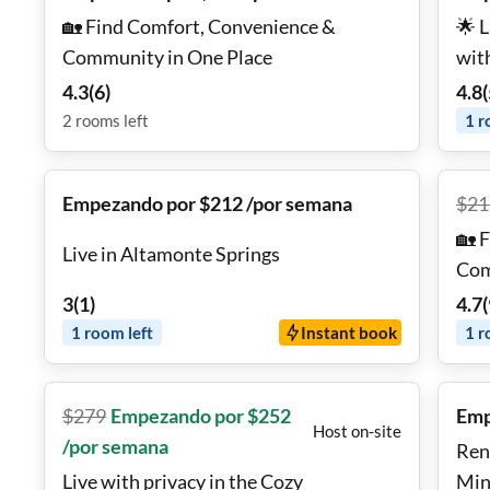
🏡 Find Comfort, Convenience &
🌟 
Community in One Place
wit
4.3
(
6
)
4.8
(
2
rooms
left
1
r
Empezando por $212 /por semana
$
21
🏡 
Live in Altamonte Springs
Com
3
(
1
)
4.7
(
1
room
left
Instant book
1
r
$
279
Empezando por $252
Emp
Host on-site
/por semana
Ren
Live with privacy in the Cozy
Min