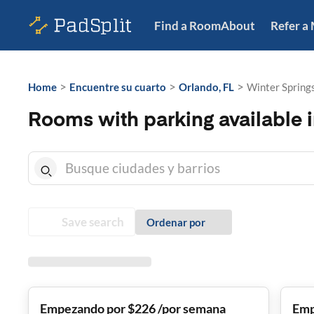
Find a Room
About
Refer a
>
>
>
Home
Encuentre su cuarto
Orlando, FL
Winter Springs
Rooms with parking available i
Save search
Ordenar por
Empezando por $226 /por semana
Emp