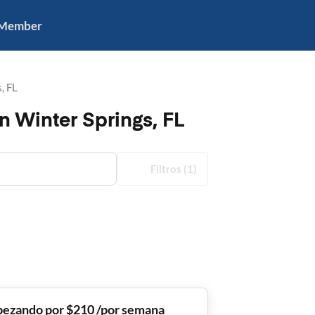
 Member
, FL
n Winter Springs, FL
Filtros
(1)
ezando por $210 /por semana