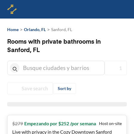
>
>
Home
Orlando, FL
Sanford, FL
Rooms with private bathrooms in
Sanford, FL
1
Save search
Sort by
$
279
Empezando por $252 /por semana
Host on-site
Live with privacy in the Cozy Downtown Sanford