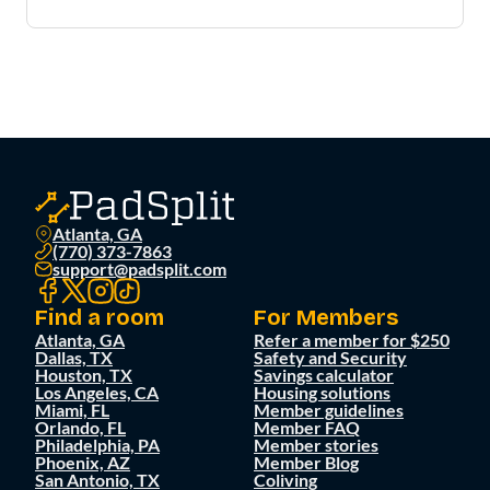
Atlanta, GA
(770) 373-7863
support@padsplit.com
Find a room
For Members
Atlanta, GA
Refer a member for $250
Dallas, TX
Safety and Security
Houston, TX
Savings calculator
Los Angeles, CA
Housing solutions
Miami, FL
Member guidelines
Orlando, FL
Member FAQ
Philadelphia, PA
Member stories
Phoenix, AZ
Member Blog
San Antonio, TX
Coliving