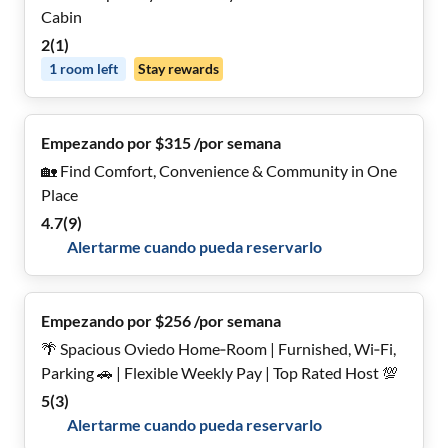
Cabin
2
(
1
)
1
room
left
Stay rewards
Empezando por $315 /por semana
🏡 Find Comfort, Convenience & Community in One
Place
4.7
(
9
)
Alertarme cuando pueda reservarlo
Empezando por $256 /por semana
🌴 Spacious Oviedo Home‑Room | Furnished, Wi‑Fi,
Parking 🚗 | Flexible Weekly Pay | Top Rated Host 💯
5
(
3
)
Alertarme cuando pueda reservarlo