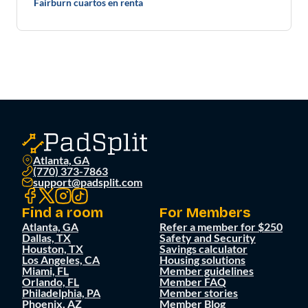
Fairburn cuartos en renta
Atlanta, GA
(770) 373-7863
support@padsplit.com
Find a room
For Members
Atlanta, GA
Refer a member for $250
Dallas, TX
Safety and Security
Houston, TX
Savings calculator
Los Angeles, CA
Housing solutions
Miami, FL
Member guidelines
Orlando, FL
Member FAQ
Philadelphia, PA
Member stories
Phoenix, AZ
Member Blog