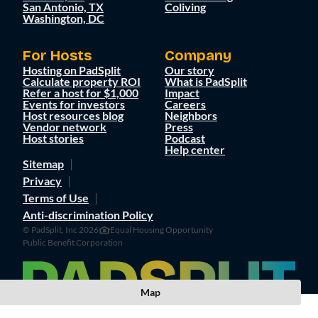
San Antonio, TX
Coliving
Washington, DC
For Hosts
Company
Hosting on PadSplit
Our story
Calculate property ROI
What is PadSplit
Refer a host for $1,000
Impact
Events for investors
Careers
Host resources blog
Neighbors
Vendor network
Press
Host stories
Podcast
Help center
Sitemap
Privacy
Terms of Use
Anti-discrimination Policy
© PadSplit, Inc 2026
Equal Housing Opportunity
Public Benefit Corporation
Map