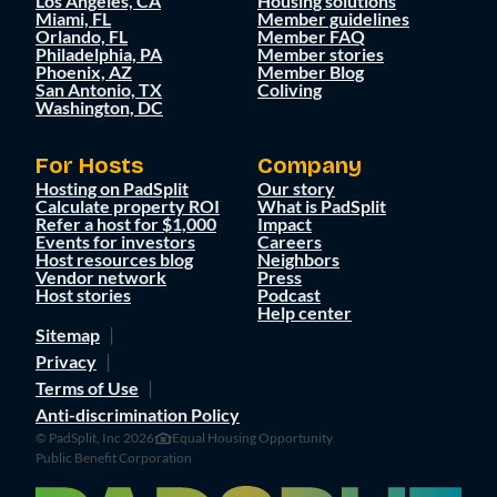
Los Angeles, CA
Housing solutions
Miami, FL
Member guidelines
Orlando, FL
Member FAQ
Philadelphia, PA
Member stories
Phoenix, AZ
Member Blog
San Antonio, TX
Coliving
Washington, DC
For Hosts
Company
Hosting on PadSplit
Our story
Calculate property ROI
What is PadSplit
Refer a host for $1,000
Impact
Events for investors
Careers
Host resources blog
Neighbors
Vendor network
Press
Host stories
Podcast
Help center
Sitemap
Privacy
Terms of Use
Anti-discrimination Policy
© PadSplit, Inc 2026
Equal Housing Opportunity
Public Benefit Corporation