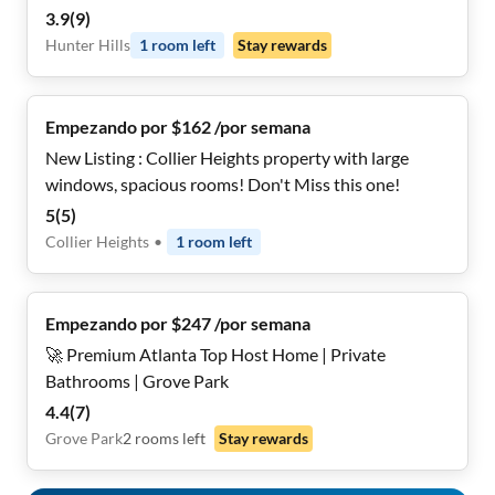
💲, Monthly Cleanings 🧹, Bus Stop 0.2 Miles Away 🚌
3.9
(
9
)
, and Grocery Store 0.2 Miles Away 🍴
Hunter Hills
1
room
left
Stay rewards
Empezando por $162 /por semana
New Listing : Collier Heights property with large
windows, spacious rooms! Don't Miss this one!
5
(
5
)
Collier Heights
•
1
room
left
Empezando por $247 /por semana
🚀 Premium Atlanta Top Host Home | Private
Bathrooms | Grove Park
4.4
(
7
)
Grove Park
2
rooms
left
Stay rewards