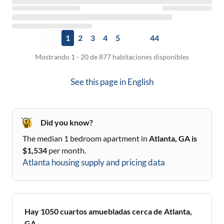
1
2
3
4
5
44
Mostrando 1 - 20 de 877 habitaciones disponibles
See this page in
English
Did you know?
The median 1 bedroom apartment in
Atlanta, GA
is
$
1,534
per month.
Atlanta
housing supply and pricing data
Hay
1050
cuartos amuebladas cerca de
Atlanta,
GA