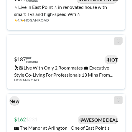
semana
⭐ Live in East Point ⭐ in renovated house with
smart TVs and high-speed Wifi ⭐
★
4.7
▸
HOGAN ROAD
por
$187
HOT
semana
🕺🏼Live With Only 2 Roommates 💼 Executive
Style Co-Living For Professionals 13 Mins From
HOGAN ROAD
Airport 🚘16 Mins to Downtown ATL
New
$162
$231
AWESOME DEAL
🏡 The Manor at Arlington | One of East Point's