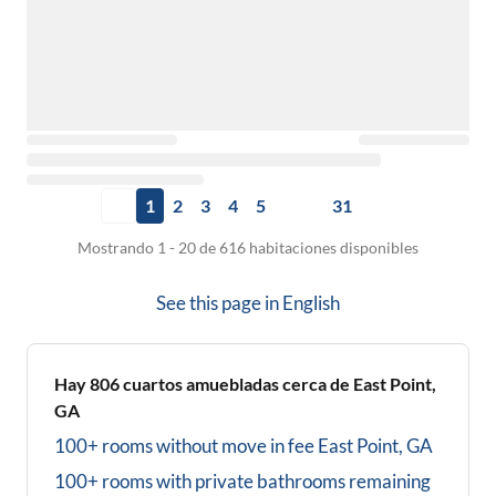
1
2
3
4
5
31
Mostrando 1 - 20 de 616 habitaciones disponibles
See this page in
English
Hay
806
cuartos amuebladas cerca de
East Point,
GA
100+ rooms without move in fee
East Point, GA
100+ rooms with private bathrooms
remaining