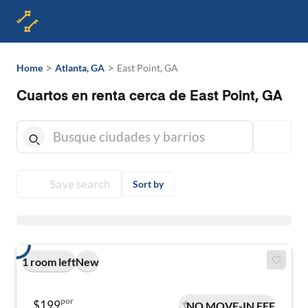
>
>
Home
Atlanta, GA
East Point, GA
Cuartos en renta cerca de East Point, GA
Save search
Sort by
1 room left
New
por
$199
NO MOVE-IN FEE