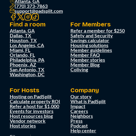
Atlanta, GA
(770) 373-7863
support@padsplit.com
Find a room
For Members
Atlanta, GA
Refer a member for $250
Dallas, TX
Safety and Security
Houston, TX
Savings calculator
Los Angeles, CA
Housing solutions
Miami, FL
Member guidelines
Orlando, FL
Member FAQ
Philadelphia, PA
Member stories
Phoenix, AZ
Member Blog
San Antonio, TX
Coliving
Washington, DC
For Hosts
Company
Hosting on PadSplit
Our story
Calculate property ROI
What is PadSplit
Refer a host for $1,000
Impact
Events for investors
Careers
Host resources blog
Neighbors
Vendor network
Press
Host stories
Podcast
Help center