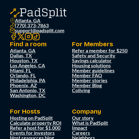
Atlanta, GA
(770) 373-7863
support@padsplit.com
Find a room
For Members
Atlanta, GA
Refer a member for $250
Dallas, TX
Safety and Security
Houston, TX
Savings calculator
Los Angeles, CA
Housing solutions
Miami, FL
Member guidelines
Orlando, FL
Member FAQ
Philadelphia, PA
Member stories
Phoenix, AZ
Member Blog
San Antonio, TX
Coliving
Washington, DC
For Hosts
Company
Hosting on PadSplit
Our story
Calculate property ROI
What is PadSplit
Refer a host for $1,000
Impact
Events for investors
Careers
Host resources blog
Neighbors