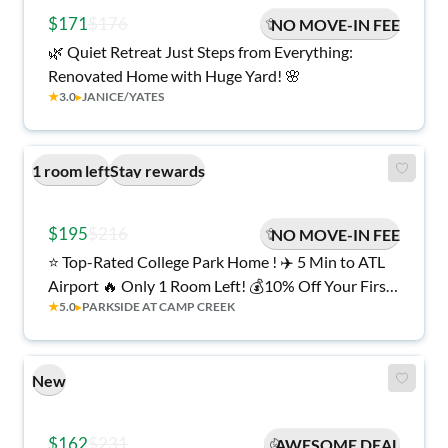
$171
$176
NO MOVE-IN FEE
🌿 Quiet Retreat Just Steps from Everything:
Renovated Home with Huge Yard! 🌸
★
3.0
▸
JANICE/YATES
1 room left
Stay rewards
$195
$216
NO MOVE-IN FEE
⭐ Top-Rated College Park Home ! ✈️ 5 Min to ATL
Airport 🔥 Only 1 Room Left! 💰10% Off Your First
★
5.0
▸
PARKSIDE AT CAMP CREEK
6 Weeks AND No Move-in Fee!
New
$162
$231
AWESOME DEAL