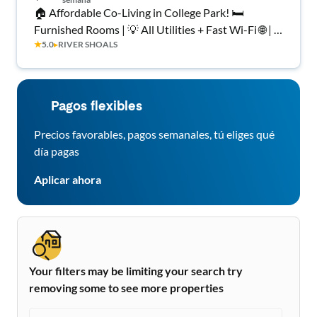
🏠 Affordable Co-Living in College Park! 🛏️
Furnished Rooms | 💡 All Utilities + Fast Wi-Fi 🌐 | 🚍
★
5.0
▸
RIVER SHOALS
Near MARTA & Airport ✈️ | 🔐 Safe, Quiet Street | ⭐
Top Rated Host | ✅ Move-In Ready – Book Now!
Pagos flexibles
Precios favorables, pagos semanales, tú eliges qué
día pagas
Aplicar ahora
Your filters may be limiting your search try
removing some to see more properties