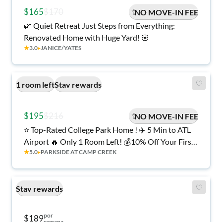
$165
$170
NO MOVE-IN FEE
🌿 Quiet Retreat Just Steps from Everything:
Renovated Home with Huge Yard! 🌸
★
3.0
▸
JANICE/YATES
1 room left
Stay rewards
$195
$216
NO MOVE-IN FEE
⭐ Top-Rated College Park Home ! ✈️ 5 Min to ATL
Airport 🔥 Only 1 Room Left! 💰10% Off Your First
★
5.0
▸
PARKSIDE AT CAMP CREEK
6 Weeks AND No Move-in Fee!
Stay rewards
por
$189
semana