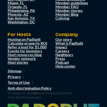
Miami, FL
Member guidelines
Orlando, FL
Member FAQ
Philadelphia, PA
Member stories
Phoenix, AZ
Member Blog
San Antonio, TX
Coliving
Washington, DC
For Hosts
Company
Hosting on PadSplit
Our story
Calculate property ROI
What is PadSplit
Refer a host for $1,000
Impact
Events for investors
Careers
Host resources blog
Neighbors
Vendor network
Press
Host stories
Podcast
Help center
Sitemap
Privacy
Terms of Use
Anti-discrimination Policy
© PadSplit, Inc 2026
Equal Housing Opportunity
Public Benefit Corporation