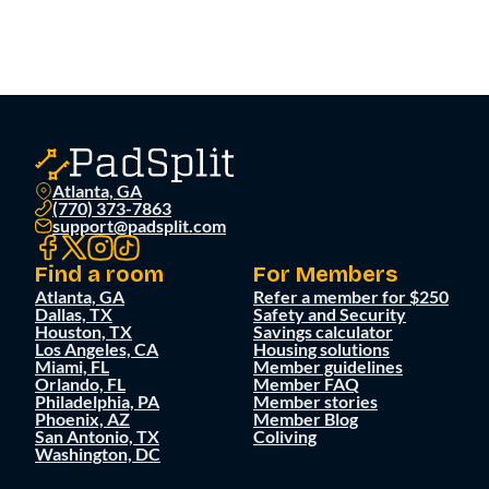
Atlanta, GA
(770) 373-7863
support@padsplit.com
Find a room
For Members
Atlanta, GA
Refer a member for $250
Dallas, TX
Safety and Security
Houston, TX
Savings calculator
Los Angeles, CA
Housing solutions
Miami, FL
Member guidelines
Orlando, FL
Member FAQ
Philadelphia, PA
Member stories
Phoenix, AZ
Member Blog
San Antonio, TX
Coliving
Washington, DC