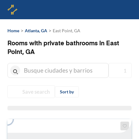
>
>
Home
Atlanta, GA
East Point, GA
Rooms with private bathrooms in East
Point, GA
1
Save search
Sort by