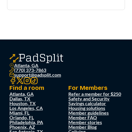
Atlanta, GA
(770) 373-7863
support@padsplit.com
Find a room
For Members
Atlanta, GA
Refer a member for $250
Dallas, TX
Safety and Security
Houston, TX
Savings calculator
Los Angeles, CA
Housing solutions
Miami, FL
Member guidelines
Orlando, FL
Member FAQ
Philadelphia, PA
Member stories
Phoenix, AZ
Member Blog
San Antonio, TX
Coliving