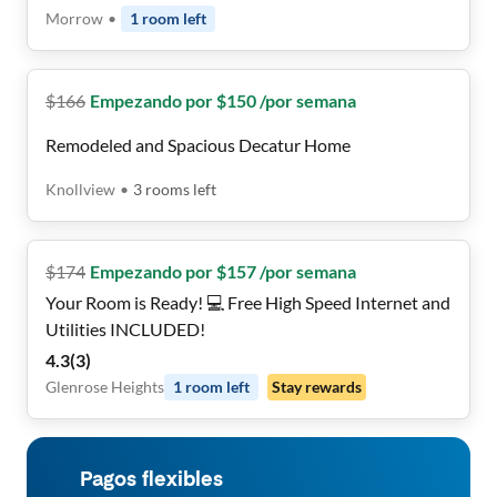
Suites! Don't Miss Out!
Morrow
•
1
room
left
$
166
Empezando por $150 /por semana
Remodeled and Spacious Decatur Home
Knollview
•
3
rooms
left
$
174
Empezando por $157 /por semana
Your Room is Ready! 💻 Free High Speed Internet and
Utilities INCLUDED!
4.3
(
3
)
Glenrose Heights
1
room
left
Stay rewards
Pagos flexibles