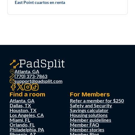
East Point cuartos en renta
Atlanta, GA
(770) 373-7863
support@padsplit.com
Find a room
For Members
Atlanta, GA
Refer a member for $250
Dallas, TX
Safety and Security
Houston, TX
Savings calculator
Los Angeles, CA
Housing solutions
Miami, FL
Member guidelines
Orlando, FL
Member FAQ
Philadelphia, PA
Member stories
Phoenix, AZ
Member Blog