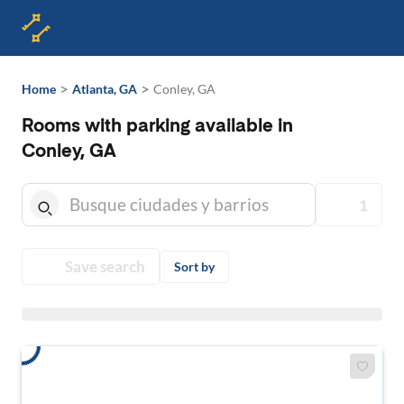
>
>
Home
Atlanta, GA
Conley, GA
Rooms with parking available in
Conley, GA
1
Save search
Sort by