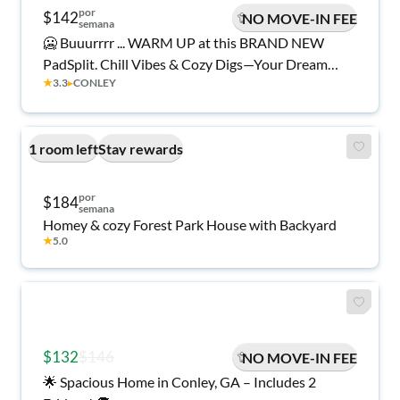
por
$142
NO MOVE-IN FEE
semana
🥶 Buuurrrr ... WARM UP at this BRAND NEW
PadSplit. Chill Vibes & Cozy Digs—Your Dream
★
3.3
▸
CONLEY
Room Awaits! #RoomGOALS 5 minute walk to
transit stop Conley Rd @ Conley Dr
1 room left
Stay rewards
por
$184
semana
Homey & cozy Forest Park House with Backyard
★
5.0
$132
$146
NO MOVE-IN FEE
🌟 Spacious Home in Conley, GA – Includes 2