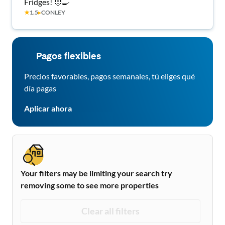
Fridges! 🧑‍🍳
★
1.5
▸
CONLEY
Pagos flexibles
Precios favorables, pagos semanales, tú eliges qué
día pagas
Aplicar ahora
Your filters may be limiting your search try
removing some to see more properties
Clear all filters