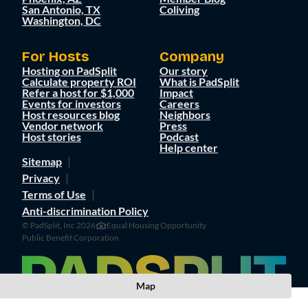
San Antonio, TX
Coliving
Washington, DC
For Hosts
Company
Hosting on PadSplit
Our story
Calculate property ROI
What is PadSplit
Refer a host for $1,000
Impact
Events for investors
Careers
Host resources blog
Neighbors
Vendor network
Press
Host stories
Podcast
Help center
Sitemap
Privacy
Terms of Use
Anti-discrimination Policy
© PadSplit, Inc 2026
Equal Housing Opportunity
Public Benefit Corporation
Map