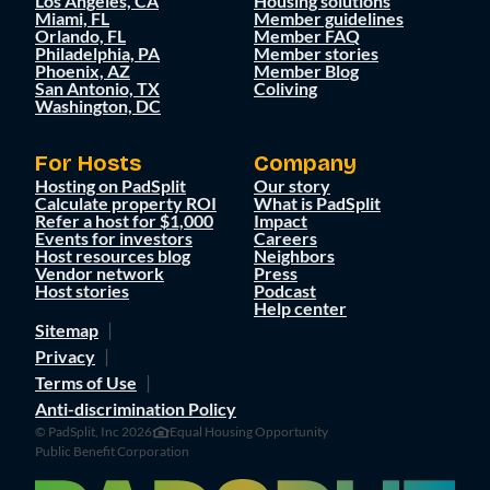
Los Angeles, CA
Housing solutions
Miami, FL
Member guidelines
Orlando, FL
Member FAQ
Philadelphia, PA
Member stories
Phoenix, AZ
Member Blog
San Antonio, TX
Coliving
Washington, DC
For Hosts
Company
Hosting on PadSplit
Our story
Calculate property ROI
What is PadSplit
Refer a host for $1,000
Impact
Events for investors
Careers
Host resources blog
Neighbors
Vendor network
Press
Host stories
Podcast
Help center
Sitemap
Privacy
Terms of Use
Anti-discrimination Policy
© PadSplit, Inc 2026
Equal Housing Opportunity
Public Benefit Corporation