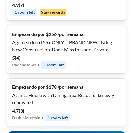
Parking, Central Area with Game Room in the
4.9
(
7
)
Basement | Safe, Quiet, Move-In Ready
1
room
left
Stay rewards
Empezando por $256 /por semana
Age-restricted 55+ ONLY -- BRAND NEW Listing:
New Construction. Don't Miss this one! Private
Suites!
5
(
4
)
Peoplestown
•
1
room
left
Empezando por $178 /por semana
Atlanta House with Dining area. Beautiful & newly-
renovated
4.7
(
3
)
Bush Mountain
•
1
room
left