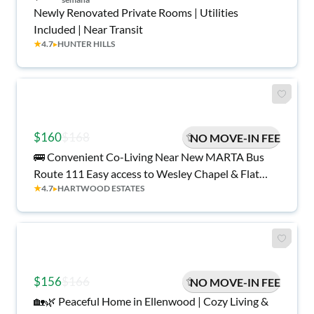
Newly Renovated Private Rooms | Utilities
Included | Near Transit
★
4.7
▸
HUNTER HILLS
$160
$168
NO MOVE-IN FEE
🚌 Convenient Co-Living Near New MARTA Bus
Route 111 Easy access to Wesley Chapel & Flat
★
4.7
▸
HARTWOOD ESTATES
Shoals areas • Move-in ready • Affordable living •
Limited availability!
$156
$166
NO MOVE-IN FEE
🏡🌿 Peaceful Home in Ellenwood | Cozy Living &