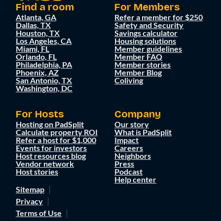
Find a room
For Members
Atlanta, GA
Refer a member for $250
Dallas, TX
Safety and Security
Houston, TX
Savings calculator
Los Angeles, CA
Housing solutions
Miami, FL
Member guidelines
Orlando, FL
Member FAQ
Philadelphia, PA
Member stories
Phoenix, AZ
Member Blog
San Antonio, TX
Coliving
Washington, DC
For Hosts
Company
Hosting on PadSplit
Our story
Calculate property ROI
What is PadSplit
Refer a host for $1,000
Impact
Events for investors
Careers
Host resources blog
Neighbors
Vendor network
Press
Host stories
Podcast
Help center
Sitemap
Privacy
Terms of Use