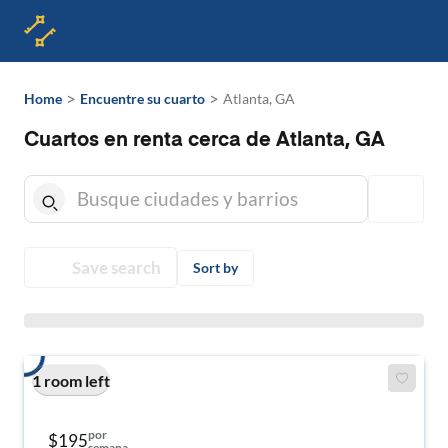
>
>
Home
Encuentre su cuarto
Atlanta, GA
Cuartos en renta cerca de Atlanta, GA
Save search
Sort by
1 room left
por
$195
semana