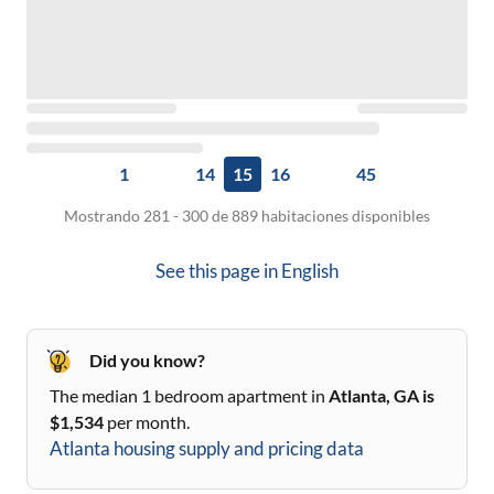
1
14
15
16
45
Mostrando 281 - 300 de 889 habitaciones disponibles
See this page in
English
Did you know?
The median 1 bedroom apartment in
Atlanta, GA
is
$
1,534
per month.
Atlanta
housing supply and pricing data