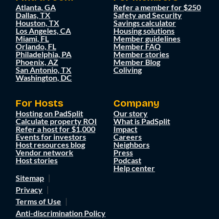
Atlanta, GA
Refer a member for $250
Dallas, TX
Safety and Security
Houston, TX
Savings calculator
Los Angeles, CA
Housing solutions
Miami, FL
Member guidelines
Orlando, FL
Member FAQ
Philadelphia, PA
Member stories
Phoenix, AZ
Member Blog
San Antonio, TX
Coliving
Washington, DC
For Hosts
Company
Hosting on PadSplit
Our story
Calculate property ROI
What is PadSplit
Refer a host for $1,000
Impact
Events for investors
Careers
Host resources blog
Neighbors
Vendor network
Press
Host stories
Podcast
Help center
Sitemap
Privacy
Terms of Use
Anti-discrimination Policy