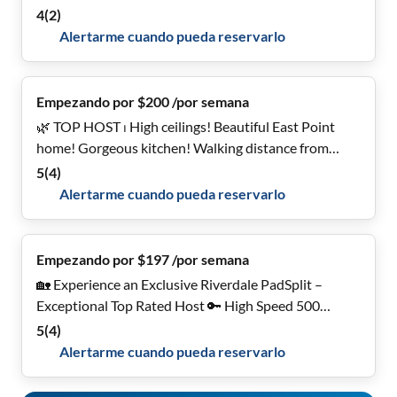
4
(
2
)
Alertarme cuando pueda reservarlo
Empezando por $200 /por semana
🌿 TOP HOST ⏐ High ceilings! Beautiful East Point
home! Gorgeous kitchen! Walking distance from
MARTA #RoomGoals #Relax
5
(
4
)
Alertarme cuando pueda reservarlo
Empezando por $197 /por semana
🏡 Experience an Exclusive Riverdale PadSplit –
Exceptional Top Rated Host 🔑 High Speed 500
MegaByte Wi-Fi! 💡🔒 Secure & Stylish Large
5
(
4
)
Bedrooms – Exceptional Host Service & All Utilities
Alertarme cuando pueda reservarlo
including Washer & Dryer on site!🌟 🛏️ Last Room
Available!