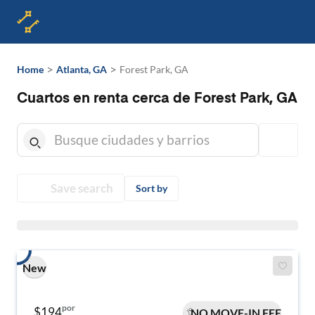
>
>
Home
Atlanta, GA
Forest Park, GA
Cuartos en renta cerca de Forest Park, GA
Save search
Sort by
New
por
$194
NO MOVE-IN FEE