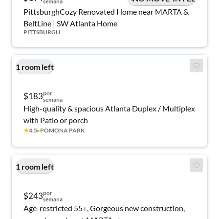
semana
PittsburghCozy Renovated Home near MARTA &
BeltLine | SW Atlanta Home
PITTSBURGH
1 room left
por
$183
semana
High-quality & spacious Atlanta Duplex / Multiplex
with Patio or porch
★
4.5
▸
POMONA PARK
1 room left
por
$243
semana
Age-restricted 55+, Gorgeous new construction,