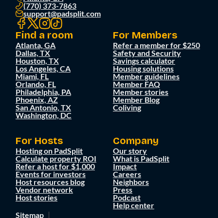
(770) 373-7863
support@padsplit.com
Find a room
For Members
Atlanta, GA
Refer a member for $250
Dallas, TX
Safety and Security
Houston, TX
Savings calculator
Los Angeles, CA
Housing solutions
Miami, FL
Member guidelines
Orlando, FL
Member FAQ
Philadelphia, PA
Member stories
Phoenix, AZ
Member Blog
San Antonio, TX
Coliving
Washington, DC
For Hosts
Company
Hosting on PadSplit
Our story
Calculate property ROI
What is PadSplit
Refer a host for $1,000
Impact
Events for investors
Careers
Host resources blog
Neighbors
Vendor network
Press
Host stories
Podcast
Help center
Sitemap