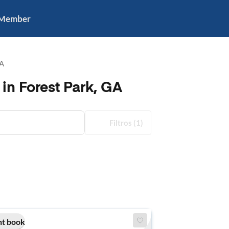
 Member
GA
in Forest Park, GA
Filtros
(1)
nt book