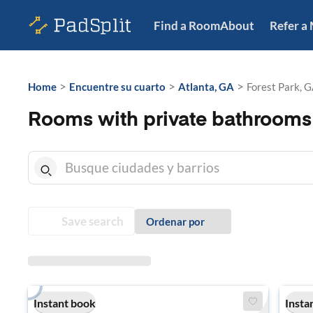
Find a Room
About
Refer a
>
>
>
Home
Encuentre su cuarto
Atlanta, GA
Forest Park, 
Rooms with private bathrooms 
Save search
Ordenar por
Instant book
Insta