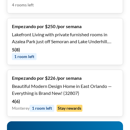
4
rooms
left
Empezando por $250 /por semana
Lakefront Living with private furnished rooms in
Azalea Park just off Semoran and Lake Underhill.
Minutes to Downtown Orlando, MCO Airport,
5
(
8
)
Winter Park, hospitals, shopping, 408 (East West
1
room
left
Expwy), 5 min walk to LYNX 28 and 10 min walk to
LYNX 436S.
Empezando por $226 /por semana
Beautiful Modern Design Home in East Orlando —
Everything is Brand New! (32807)
4
(
6
)
Monterey
1
room
left
Stay rewards