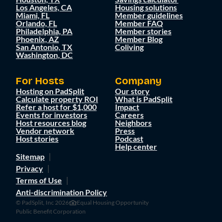
Los Angeles, CA
Housing solutions
Miami, FL
Member guidelines
Orlando, FL
Member FAQ
Philadelphia, PA
Member stories
Phoenix, AZ
Member Blog
San Antonio, TX
Coliving
Washington, DC
For Hosts
Company
Hosting on PadSplit
Our story
Calculate property ROI
What is PadSplit
Refer a host for $1,000
Impact
Events for investors
Careers
Host resources blog
Neighbors
Vendor network
Press
Host stories
Podcast
Help center
Sitemap
Privacy
Terms of Use
Anti-discrimination Policy
© PadSplit, Inc 2026
Equal Housing Opportunity
Public Benefit Corporation