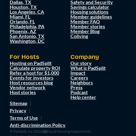
Dallas, TX
Safety and Security
Houston, TX
Savings calculator
Los Angeles, CA
Housing solutions
Miami, FL
Member guidelines
Orlando, FL
Member FAQ
Philadelphia, PA
Member stories
Phoenix, AZ
Member Blog
San Antonio, TX
Coliving
Washington, DC
For Hosts
Company
Hosting on PadSplit
Our story
Calculate property ROI
What is PadSplit
Refer a host for $1,000
Impact
Events for investors
Careers
Host resources blog
Neighbors
Vendor network
Press
Host stories
Podcast
Help center
Sitemap
Privacy
Terms of Use
Anti-discrimination Policy
© PadSplit, Inc 2026
Equal Housing Opportunity