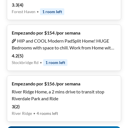
3.3
(
4
)
Forest Haven
•
1
room
left
Empezando por $154 /por semana
🌾 HIP and COOL Modern PadSplit Home! HUGE
Bedrooms with space to chill. Work from Home with
FAST WiFi! Don't Miss Out! BRAND NEW
4.2
(
5
)
Stockbridge Rd
•
1
room
left
Empezando por $156 /por semana
River Ridge Home, a 2 mins drive to transit stop
Riverdale Park and Ride
3
(
2
)
River Ridge
•
4
rooms
left