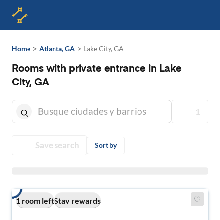
>
>
Home
Atlanta, GA
Lake City, GA
Rooms with private entrance in Lake
City, GA
1
Save search
Sort by
1 room left
Stay rewards