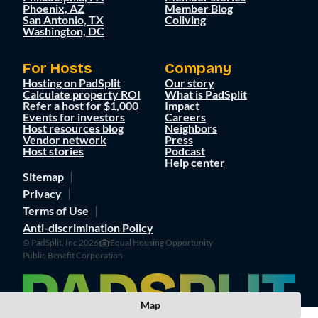
Phoenix, AZ
Member Blog
San Antonio, TX
Coliving
Washington, DC
For Hosts
Company
Hosting on PadSplit
Our story
Calculate property ROI
What is PadSplit
Refer a host for $1,000
Impact
Events for investors
Careers
Host resources blog
Neighbors
Vendor network
Press
Host stories
Podcast
Help center
Sitemap
Privacy
Terms of Use
Anti-discrimination Policy
© PadSplit, Inc 2026
Equal Housing Opportunity
Public Benefit Corporation
Map