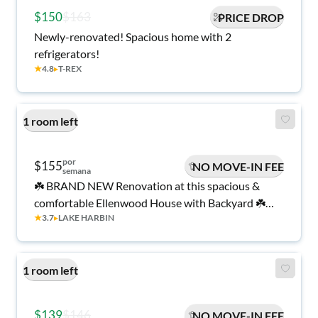
$150
$163
PRICE DROP
Newly-renovated! Spacious home with 2
refrigerators!
★
4.8
▸
T-REX
1 room left
por
$155
NO MOVE-IN FEE
semana
☘️ BRAND NEW Renovation at this spacious &
comfortable Ellenwood House with Backyard ☘️
★
3.7
▸
LAKE HARBIN
Large bedrooms, upgraded kitchen, two
refrigerators! Come make this place your home 🏡
1 room left
$139
$146
NO MOVE-IN FEE