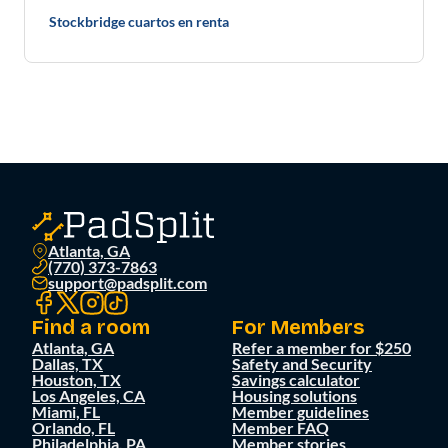
Stockbridge cuartos en renta
Atlanta, GA
(770) 373-7863
support@padsplit.com
Find a room
For Members
Atlanta, GA
Refer a member for $250
Dallas, TX
Safety and Security
Houston, TX
Savings calculator
Los Angeles, CA
Housing solutions
Miami, FL
Member guidelines
Orlando, FL
Member FAQ
Philadelphia, PA
Member stories