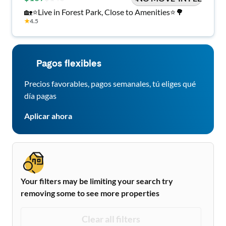
🏡⭐Live in Forest Park, Close to Amenities⭐🌳
★
4.5
Pagos flexibles
Precios favorables, pagos semanales, tú eliges qué
día pagas
Aplicar ahora
Your filters may be limiting your search try
removing some to see more properties
Clear all filters