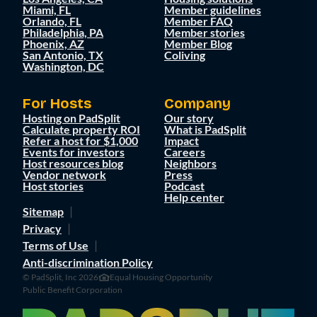
Miami, FL
Member guidelines
Orlando, FL
Member FAQ
Philadelphia, PA
Member stories
Phoenix, AZ
Member Blog
San Antonio, TX
Coliving
Washington, DC
For Hosts
Company
Hosting on PadSplit
Our story
Calculate property ROI
What is PadSplit
Refer a host for $1,000
Impact
Events for investors
Careers
Host resources blog
Neighbors
Vendor network
Press
Host stories
Podcast
Help center
Sitemap
Privacy
Terms of Use
Anti-discrimination Policy
© PadSplit, Inc 2026
Equal Housing Opportunity
Public Benefit Corporation