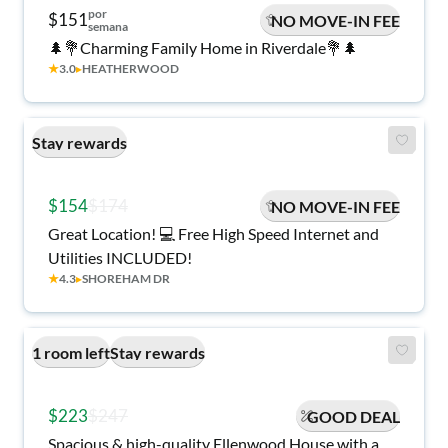
por
$151
NO MOVE-IN FEE
semana
🌲💐Charming Family Home in Riverdale💐🌲
★
3.0
▸
HEATHERWOOD
Stay rewards
$154
$174
NO MOVE-IN FEE
Great Location! 💻 Free High Speed Internet and
Utilities INCLUDED!
★
4.3
▸
SHOREHAM DR
1 room left
Stay rewards
$223
$247
GOOD DEAL
Spacious & high-quality Ellenwood House with a