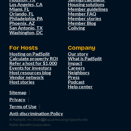
Los Angeles, CA
Housing solutions
Miami, FL
Member guidelines
Orlando, FL
Member FAQ
Philadelphia, PA
Member stories
Phoenix, AZ
Member Blog
San Antonio, TX
Coliving
Washington, DC
For Hosts
Company
Hosting on PadSplit
Our story
Calculate property ROI
What is PadSplit
Refer a host for $1,000
Impact
Events for investors
Careers
Host resources blog
Neighbors
Vendor network
Press
Host stories
Podcast
Help center
Sitemap
Privacy
Terms of Use
Anti-discrimination Policy
© PadSplit, Inc 2026
Equal Housing Opportunity
Public Benefit Corporation