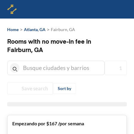
>
>
Home
Atlanta, GA
Fairburn, GA
Rooms with no move-in fee in
Fairburn, GA
1
Save search
Sort by
Empezando por $167 /por semana