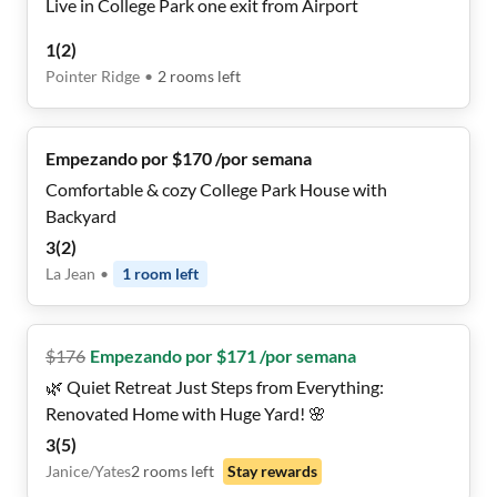
Live in College Park one exit from Airport
1
(
2
)
Pointer Ridge
•
2
rooms
left
Empezando por $170 /por semana
Comfortable & cozy College Park House with
Backyard
3
(
2
)
La Jean
•
1
room
left
$
176
Empezando por $171 /por semana
🌿 Quiet Retreat Just Steps from Everything:
Renovated Home with Huge Yard! 🌸
3
(
5
)
Janice/Yates
2
rooms
left
Stay rewards