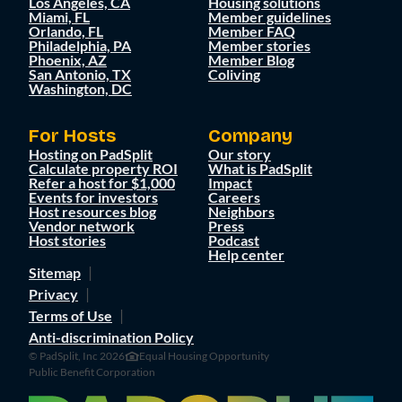
Los Angeles, CA
Housing solutions
Miami, FL
Member guidelines
Orlando, FL
Member FAQ
Philadelphia, PA
Member stories
Phoenix, AZ
Member Blog
San Antonio, TX
Coliving
Washington, DC
For Hosts
Company
Hosting on PadSplit
Our story
Calculate property ROI
What is PadSplit
Refer a host for $1,000
Impact
Events for investors
Careers
Host resources blog
Neighbors
Vendor network
Press
Host stories
Podcast
Help center
Sitemap
Privacy
Terms of Use
Anti-discrimination Policy
© PadSplit, Inc 2026
Equal Housing Opportunity
Public Benefit Corporation