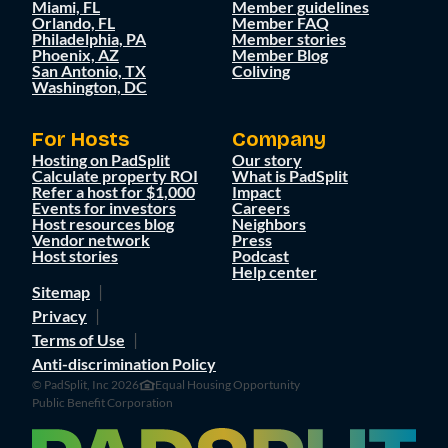
Miami, FL
Member guidelines
Orlando, FL
Member FAQ
Philadelphia, PA
Member stories
Phoenix, AZ
Member Blog
San Antonio, TX
Coliving
Washington, DC
For Hosts
Company
Hosting on PadSplit
Our story
Calculate property ROI
What is PadSplit
Refer a host for $1,000
Impact
Events for investors
Careers
Host resources blog
Neighbors
Vendor network
Press
Host stories
Podcast
Help center
Sitemap
Privacy
Terms of Use
Anti-discrimination Policy
© PadSplit, Inc 2026
Equal Housing Opportunity
Public Benefit Corporation