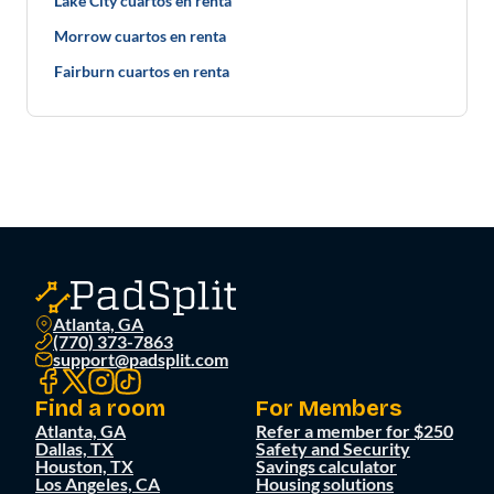
Lake City cuartos en renta
Morrow cuartos en renta
Fairburn cuartos en renta
Atlanta, GA
(770) 373-7863
support@padsplit.com
Find a room
For Members
Atlanta, GA
Refer a member for $250
Dallas, TX
Safety and Security
Houston, TX
Savings calculator
Los Angeles, CA
Housing solutions