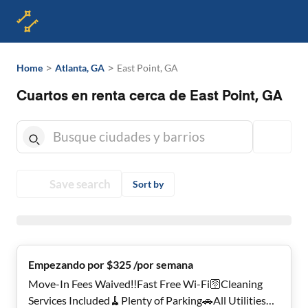
>
>
Home
Atlanta, GA
East Point, GA
Cuartos en renta cerca de East Point, GA
Save search
Sort by
Empezando por $325 /por semana
Move-In Fees Waived‼️Fast Free Wi-Fi🛜Cleaning
Services Included🧹Plenty of Parking🚗All Utilities