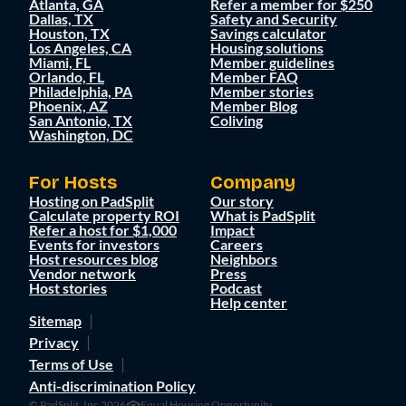
Atlanta, GA
Refer a member for $250
Dallas, TX
Safety and Security
Houston, TX
Savings calculator
Los Angeles, CA
Housing solutions
Miami, FL
Member guidelines
Orlando, FL
Member FAQ
Philadelphia, PA
Member stories
Phoenix, AZ
Member Blog
San Antonio, TX
Coliving
Washington, DC
For Hosts
Company
Hosting on PadSplit
Our story
Calculate property ROI
What is PadSplit
Refer a host for $1,000
Impact
Events for investors
Careers
Host resources blog
Neighbors
Vendor network
Press
Host stories
Podcast
Help center
Sitemap
Privacy
Terms of Use
Anti-discrimination Policy
© PadSplit, Inc 2026
Equal Housing Opportunity