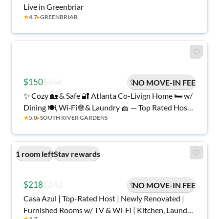
Live in Greenbriar
★
4.7
▸
GREENBRIAR
$150
$156
NO MOVE-IN FEE
✨ Cozy 🏡 & Safe 🔐 Atlanta Co-Livign Home 🛏️ w/
Dining 🍽️, Wi‑Fi 🌐 & Laundry 🧺 — Top Rated Host
★
5.0
▸
SOUTH RIVER GARDENS
💯🔥
1 room left
Stay rewards
$218
$242
NO MOVE-IN FEE
Casa Azul | Top-Rated Host | Newly Renovated |
Furnished Rooms w/ TV & Wi-Fi | Kitchen, Laundry
★
4.7