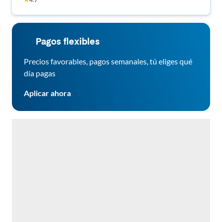
& Parking | Safe, Quiet, Move-In Ready Spacious &
high-quality Mableton House with Backyard
Pagos flexibles
Precios favorables, pagos semanales, tú eliges qué
día pagas
Aplicar ahora