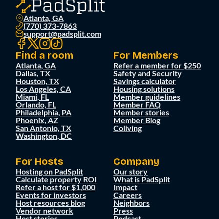
Atlanta, GA
(770) 373-7863
support@padsplit.com
Find a room
For Members
Atlanta, GA
Refer a member for $250
Dallas, TX
Safety and Security
Houston, TX
Savings calculator
Los Angeles, CA
Housing solutions
Miami, FL
Member guidelines
Orlando, FL
Member FAQ
Philadelphia, PA
Member stories
Phoenix, AZ
Member Blog
San Antonio, TX
Coliving
Washington, DC
For Hosts
Company
Hosting on PadSplit
Our story
Calculate property ROI
What is PadSplit
Refer a host for $1,000
Impact
Events for investors
Careers
Host resources blog
Neighbors
Vendor network
Press
Host stories
Podcast