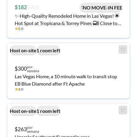
$182
$202
NO MOVE-IN FEE
✨ High-Quality Remodeled Home in Las Vegas! 🌟
Hot Spot at Tropicana & Torrey Pines 🚍🚦 Close to
★
5.0
Groceries & Bus Routes 🛒🚌 Easy Access to I-15 &
US-95 🛣️
Host on-site
1 room left
por
$300
semana
Las Vegas Home, a 10 minute walk to transit stop
EB Blue Diamond after Ft Apache
★
3.0
Host on-site
1 room left
por
$263
semana
Upscale Southwest/Summerlin area