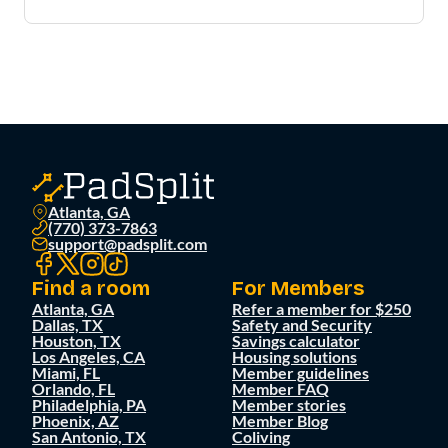
Atlanta, GA
(770) 373-7863
support@padsplit.com
Find a room
For Members
Atlanta, GA
Refer a member for $250
Dallas, TX
Safety and Security
Houston, TX
Savings calculator
Los Angeles, CA
Housing solutions
Miami, FL
Member guidelines
Orlando, FL
Member FAQ
Philadelphia, PA
Member stories
Phoenix, AZ
Member Blog
San Antonio, TX
Coliving