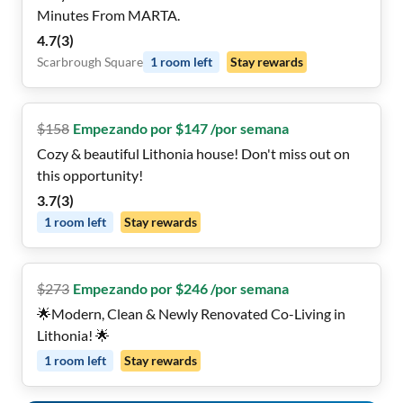
Minutes From MARTA.
4.7
(
3
)
Scarbrough Square
1
room
left
Stay rewards
$
158
Empezando por $147 /por semana
Cozy & beautiful Lithonia house! Don't miss out on
this opportunity!
3.7
(
3
)
1
room
left
Stay rewards
$
273
Empezando por $246 /por semana
🌟Modern, Clean & Newly Renovated Co-Living in
Lithonia! 🌟
1
room
left
Stay rewards