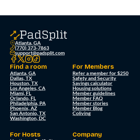
Atlanta, GA
(770) 373-7863
support@padsplit.com
Find a room
For Members
Atlanta, GA
Refer a member for $250
Dallas, TX
Safety and Security
Houston, TX
Savings calculator
Los Angeles, CA
Housing solutions
Miami, FL
Member guidelines
Orlando, FL
Member FAQ
Philadelphia, PA
Member stories
Phoenix, AZ
Member Blog
San Antonio, TX
Coliving
Washington, DC
For Hosts
Company