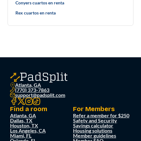
Conyers cuartos en renta
Rex cuartos en renta
Atlanta, GA
(770) 373-7863
support@padsplit.com
Find a room
For Members
Atlanta, GA
Refer a member for $250
Dallas, TX
Safety and Security
Houston, TX
Savings calculator
Los Angeles, CA
Housing solutions
Miami, FL
Member guidelines
Orlando, FL
Member FAQ