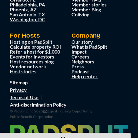
Philadelphia, PA
Member stories
Phoenix, AZ
Member Blog
San Antonio, TX
Coliving
Washington, DC
For Hosts
Company
Hosting on PadSplit
Our story
Calculate property ROI
What is PadSplit
Refer a host for $1,000
Impact
Events for investors
Careers
Host resources blog
Neighbors
Vendor network
Press
Host stories
Podcast
Help center
Sitemap
Privacy
Terms of Use
Anti-discrimination Policy
© PadSplit, Inc 2026
Equal Housing Opportunity
Public Benefit Corporation