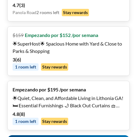
4.7
(
3
)
Panola Road
2
rooms
left
Stay rewards
$
159
Empezando por $152 /por semana
🌟SuperHost🌟 Spacious Home with Yard & Close to
Parks & Shopping
3
(
6
)
1
room
left
Stay rewards
Empezando por $195 /por semana
🌟Quiet, Clean, and Affordable Living in Lithonia GA!
🛏️ Essential Furnishings 🌙 Black Out Curtains 🧺
On-Site Laundry 🪑Desk & Chair in Every Room! 🍴
4.8
(
8
)
Fully-Stocked Kitchen with Cookware 📺 40” Smart
1
room
left
Stay rewards
TV with Streaming Apps in Every Room!