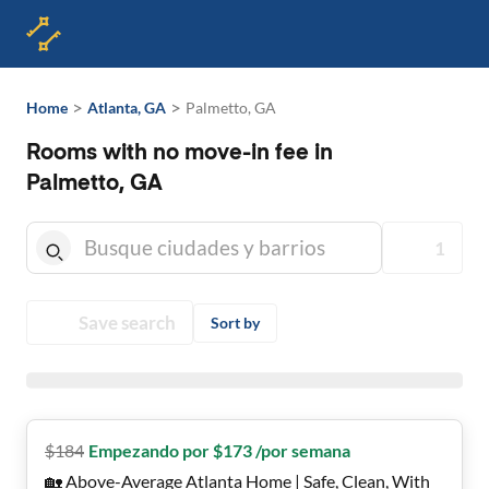
>
>
Home
Atlanta, GA
Palmetto, GA
Rooms with no move-in fee in
Palmetto, GA
1
Save search
Sort by
$
184
Empezando por $173 /por semana
🏡 Above-Average Atlanta Home | Safe, Clean, With