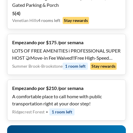
Gated Parking & Porch
5
(
4
)
Venetian Hills
4
rooms
left
Stay rewards
Empezando por $175 /por semana
LOTS OF FREE AMENITIES ℹ️ PROFESSIONAL SUPER
HOST 🤝Move-in Fee Waived‼️Free High-Speed
Internet 🛜 Cleaning Services Included 🧹Smart Lock
Summer Brook-Brookstone
1
room
left
Stay rewards
Rooms 🔒
Empezando por $210 /por semana
A comfortable place to call home with public
transportation right at your door step!
Ridgecrest Forest
•
1
room
left