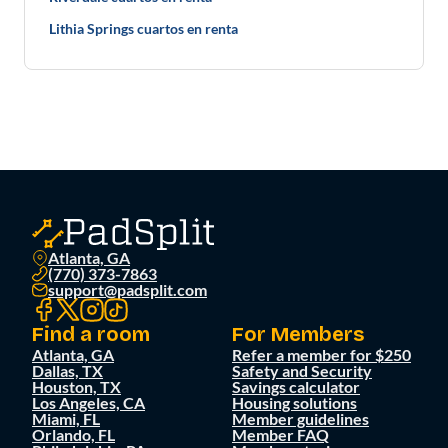
Lithia Springs cuartos en renta
Atlanta, GA
(770) 373-7863
support@padsplit.com
Find a room
For Members
Atlanta, GA
Refer a member for $250
Dallas, TX
Safety and Security
Houston, TX
Savings calculator
Los Angeles, CA
Housing solutions
Miami, FL
Member guidelines
Orlando, FL
Member FAQ