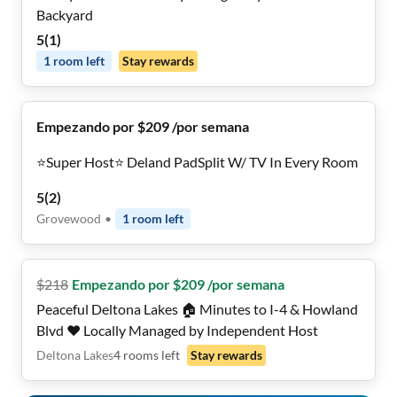
Backyard
5
(
1
)
1
room
left
Stay rewards
Empezando por $209 /por semana
⭐️Super Host⭐️ Deland PadSplit W/ TV In Every Room
5
(
2
)
Grovewood
•
1
room
left
$
218
Empezando por $209 /por semana
Peaceful Deltona Lakes 🏠 Minutes to I-4 & Howland
Blvd ❤️ Locally Managed by Independent Host
Deltona Lakes
4
rooms
left
Stay rewards