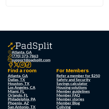
Atlanta, GA
(770) 373-7863
support@padsplit.com
Find a room
For Members
Atlanta, GA
Refer a member for $250
Dallas, TX
Safety and Security
Houston, TX
Savings calculator
Los Angeles, CA
Housing solutions
Miami, FL
Member guidelines
Orlando, FL
Member FAQ
Philadelphia, PA
Member stories
Phoenix, AZ
Member Blog
San Antonio, TX
Coliving