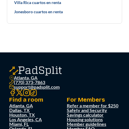
Villa Rica cuartos en renta
Jonesboro cuartos en renta
Atlanta, GA
(770) 373-7863
support@padsplit.com
Find a room
For Members
Atlanta, GA
Refer a member for $250
Dallas, TX
Safety and Security
Houston, TX
Savings calculator
Los Angeles, CA
Housing solutions
Miami, FL
Member guidelines
Orlando, FL
Member FAQ