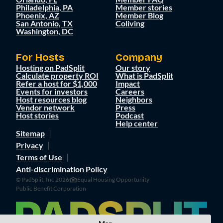
Philadelphia, PA
Member stories
Phoenix, AZ
Member Blog
San Antonio, TX
Coliving
Washington, DC
For Hosts
Company
Hosting on PadSplit
Our story
Calculate property ROI
What is PadSplit
Refer a host for $1,000
Impact
Events for investors
Careers
Host resources blog
Neighbors
Vendor network
Press
Host stories
Podcast
Help center
Sitemap
Privacy
Terms of Use
Anti-discrimination Policy
© PadSplit, Inc 2026
Equal Housing Opportunity
Public Benefit Corporation