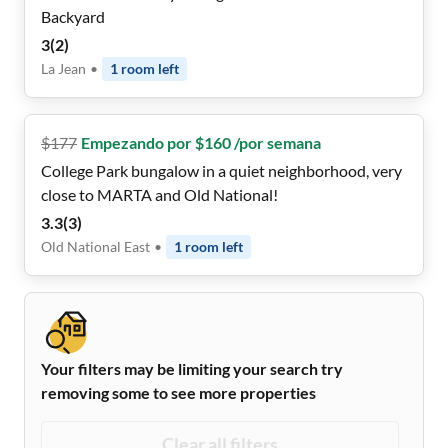
Backyard
3
(
2
)
La Jean
•
1
room
left
$
177
Empezando por $160 /por semana
College Park bungalow in a quiet neighborhood, very
close to MARTA and Old National!
3.3
(
3
)
Old National East
•
1
room
left
Your filters may be limiting your search try
removing some to see more properties
Clear all filters