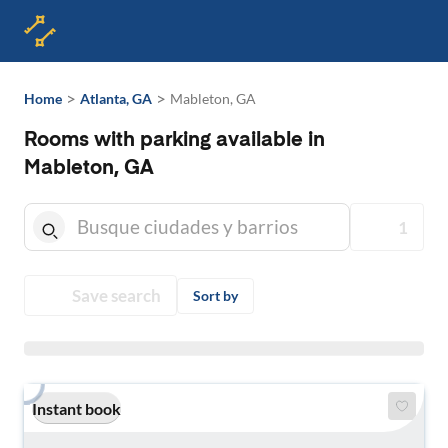
>
>
Home
Atlanta, GA
Mableton, GA
Rooms with parking available in
Mableton, GA
1
Save search
Sort by
Instant book