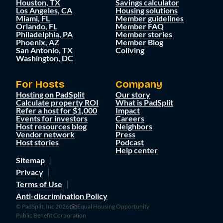
Houston, TX
Savings calculator
Los Angeles, CA
Housing solutions
Miami, FL
Member guidelines
Orlando, FL
Member FAQ
Philadelphia, PA
Member stories
Phoenix, AZ
Member Blog
San Antonio, TX
Coliving
Washington, DC
For Hosts
Company
Hosting on PadSplit
Our story
Calculate property ROI
What is PadSplit
Refer a host for $1,000
Impact
Events for investors
Careers
Host resources blog
Neighbors
Vendor network
Press
Host stories
Podcast
Help center
Sitemap
Privacy
Terms of Use
Anti-discrimination Policy
© PadSplit, Inc 2026
Equal Housing Opportunity
Public Benefit Corporation