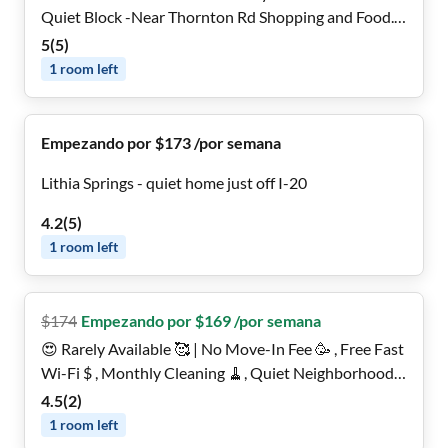
Quiet Block -Near Thornton Rd Shopping and Food.
Hurry!
5
(
5
)
1
room
left
Empezando por $173 /por semana
Lithia Springs - quiet home just off I-20
4.2
(
5
)
1
room
left
$
174
Empezando por $169 /por semana
😍 Rarely Available 🥰 | No Move-In Fee 🥳 , Free Fast
Wi-Fi $ , Monthly Cleaning 🧹, Quiet Neighborhood,
+ Friendly Padmates 🤗 Gotta Check This Out! 🏃‍♂️‍➡️
4.5
(
2
)
1
room
left