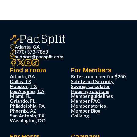
Atlanta, GA
(770) 373-7863
support@padsplit.com
Find a room
For Members
Atlanta, GA
Refer a member for $250
Dallas, TX
Safety and Security
Houston, TX
Savings calculator
Los Angeles, CA
Housing solutions
Miami, FL
Member guidelines
Orlando, FL
Member FAQ
Philadelphia, PA
Member stories
Phoenix, AZ
Member Blog
San Antonio, TX
Coliving
Washington, DC
For Hosts
Company