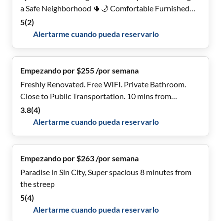
a Safe Neighborhood 🌵🌙 Comfortable Furnished
Rooms • Easy Access to Highways, Work Centers &
5
(
2
)
Shopping 🚗🛍️ Affordable & Move-In Ready! 🔑
Alertarme cuando pueda reservarlo
Empezando por $255 /por semana
Freshly Renovated. Free WIFI. Private Bathroom.
Close to Public Transportation. 10 mins from
Downtown!
3.8
(
4
)
Alertarme cuando pueda reservarlo
Empezando por $263 /por semana
Paradise in Sin City, Super spacious 8 minutes from
the streep
5
(
4
)
Alertarme cuando pueda reservarlo