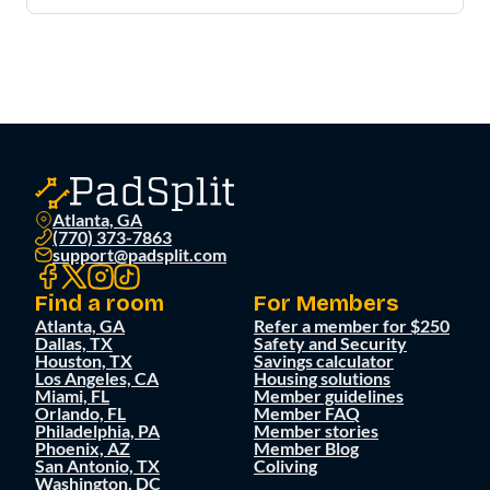
Atlanta, GA
(770) 373-7863
support@padsplit.com
Find a room
For Members
Atlanta, GA
Refer a member for $250
Dallas, TX
Safety and Security
Houston, TX
Savings calculator
Los Angeles, CA
Housing solutions
Miami, FL
Member guidelines
Orlando, FL
Member FAQ
Philadelphia, PA
Member stories
Phoenix, AZ
Member Blog
San Antonio, TX
Coliving
Washington, DC