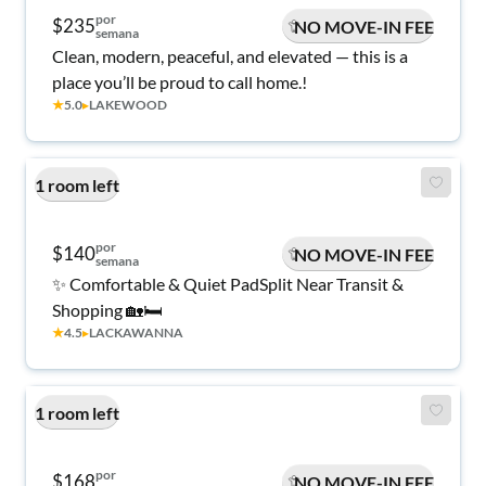
por
$235
NO MOVE-IN FEE
semana
Clean, modern, peaceful, and elevated — this is a
place you’ll be proud to call home.!
★
5.0
▸
LAKEWOOD
1 room left
por
$140
NO MOVE-IN FEE
semana
✨ Comfortable & Quiet PadSplit Near Transit &
Shopping 🏡🛏️
★
4.5
▸
LACKAWANNA
1 room left
por
$168
NO MOVE-IN FEE