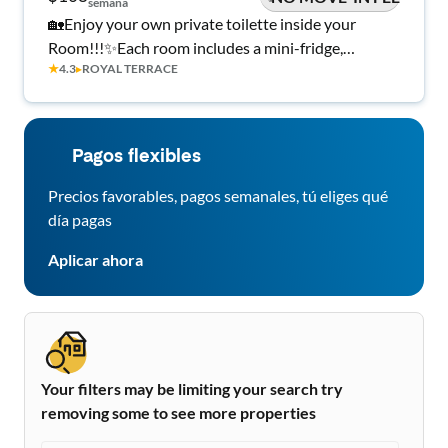
semana
🏡Enjoy your own private toilette inside your
Room!!!✨Each room includes a mini-fridge,
★
4.3
▸
ROYAL TERRACE
workstation and TV. Great location near shops and
transit — all utilities & Wi-Fi included! 🌿
Pagos flexibles
Precios favorables, pagos semanales, tú eliges qué
día pagas
Aplicar ahora
Your filters may be limiting your search try
removing some to see more properties