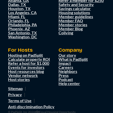
Atlanta, GA
Refer a member for $250
Dallas, TX
Safety and Security
Houston, TX
Savings calculator
Los Angeles, CA
Housing solutions
Miami, FL
Member guidelines
Orlando, FL
Member FAQ
Philadelphia, PA
Member stories
Phoenix, AZ
Member Blog
San Antonio, TX
Coliving
Washington, DC
For Hosts
Company
Hosting on PadSplit
Our story
Calculate property ROI
What is PadSplit
Refer a host for $1,000
Impact
Events for investors
Careers
Host resources blog
Neighbors
Vendor network
Press
Host stories
Podcast
Help center
Sitemap
Privacy
Terms of Use
Anti-discrimination Policy
© PadSplit, Inc 2026
Equal Housing Opportunity