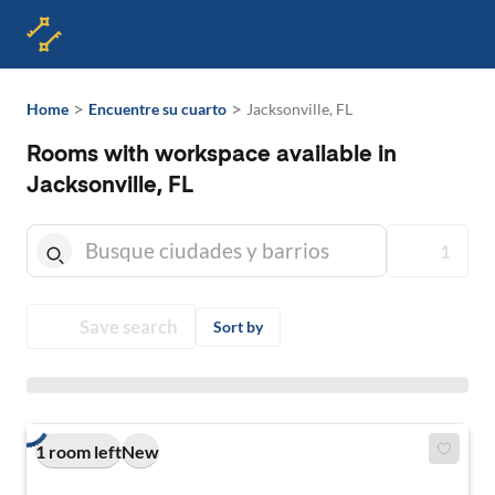
>
>
Home
Encuentre su cuarto
Jacksonville, FL
Rooms with workspace available in
Jacksonville, FL
1
Save search
Sort by
1 room left
New