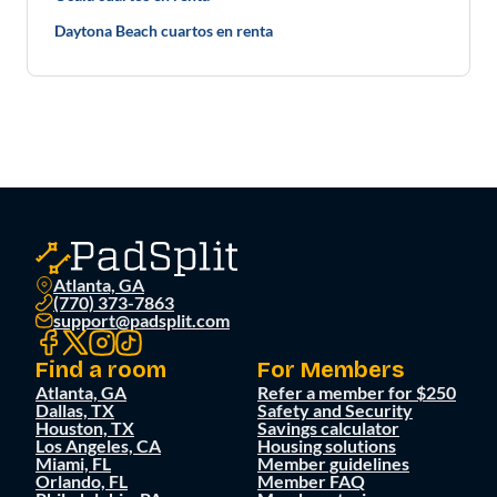
Daytona Beach cuartos en renta
Atlanta, GA
(770) 373-7863
support@padsplit.com
Find a room
For Members
Atlanta, GA
Refer a member for $250
Dallas, TX
Safety and Security
Houston, TX
Savings calculator
Los Angeles, CA
Housing solutions
Miami, FL
Member guidelines
Orlando, FL
Member FAQ