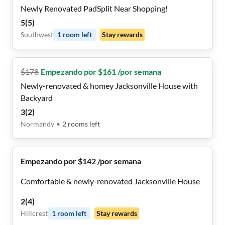
Newly Renovated PadSplit Near Shopping!
5
(
5
)
Southwest
1
room
left
Stay rewards
$
178
Empezando por $161 /por semana
Newly-renovated & homey Jacksonville House with
Backyard
3
(
2
)
Normandy
•
2
rooms
left
Empezando por $142 /por semana
Comfortable & newly-renovated Jacksonville House
2
(
4
)
Hillcrest
1
room
left
Stay rewards