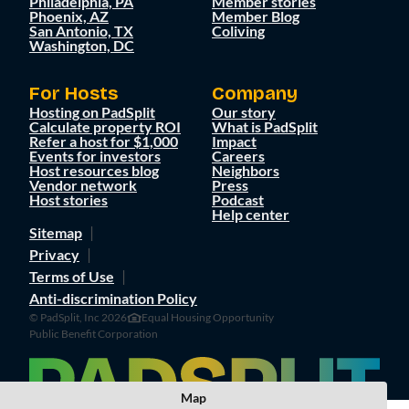
Philadelphia, PA
Member stories
Phoenix, AZ
Member Blog
San Antonio, TX
Coliving
Washington, DC
For Hosts
Company
Hosting on PadSplit
Our story
Calculate property ROI
What is PadSplit
Refer a host for $1,000
Impact
Events for investors
Careers
Host resources blog
Neighbors
Vendor network
Press
Host stories
Podcast
Help center
Sitemap
Privacy
Terms of Use
Anti-discrimination Policy
© PadSplit, Inc 2026
Equal Housing Opportunity
Public Benefit Corporation
Map