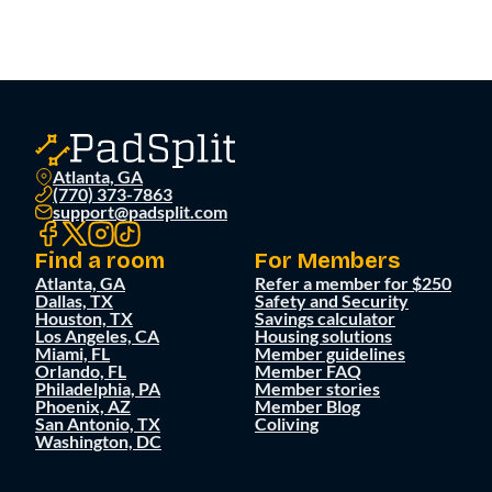
Atlanta, GA
(770) 373-7863
support@padsplit.com
Find a room
For Members
Atlanta, GA
Refer a member for $250
Dallas, TX
Safety and Security
Houston, TX
Savings calculator
Los Angeles, CA
Housing solutions
Miami, FL
Member guidelines
Orlando, FL
Member FAQ
Philadelphia, PA
Member stories
Phoenix, AZ
Member Blog
San Antonio, TX
Coliving
Washington, DC