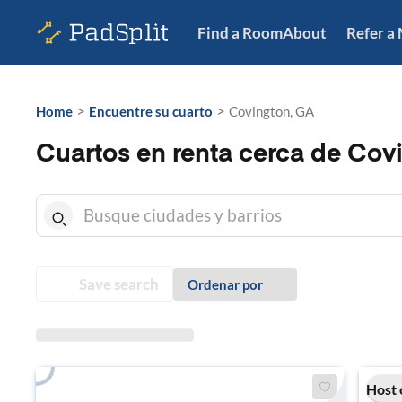
Find a Room
About
Refer a
>
>
Home
Encuentre su cuarto
Covington, GA
Cuartos en renta cerca de Cov
Save search
Ordenar por
Host 