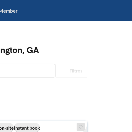
 Member
ington, GA
Filtros
on-site
Instant book