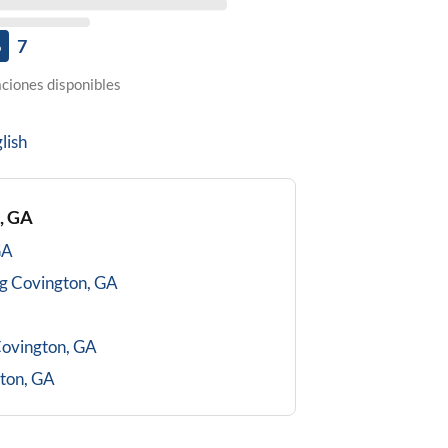
6
7
ciones disponibles
lish
, GA
GA
g
Covington, GA
ovington, GA
ton, GA