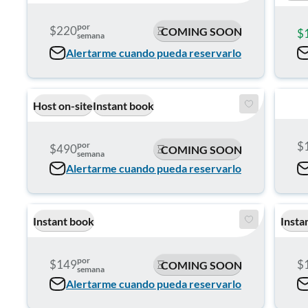
por
$220
COMING SOON
$
semana
Alertarme cuando pueda reservarlo
Host on-site
Instant book
$
por
$490
COMING SOON
semana
Alertarme cuando pueda reservarlo
Instant book
Insta
por
$149
$
COMING SOON
semana
Alertarme cuando pueda reservarlo