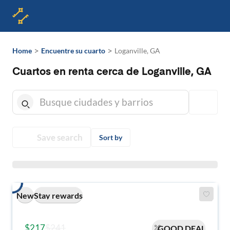
>
>
Home
Encuentre su cuarto
Loganville, GA
Cuartos en renta cerca de Loganville, GA
Save search
Sort by
New
Stay rewards
$217
$241
GOOD DEAL