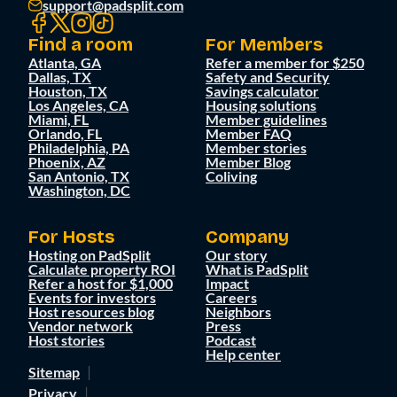
support@padsplit.com
Find a room
For Members
Atlanta, GA
Refer a member for $250
Dallas, TX
Safety and Security
Houston, TX
Savings calculator
Los Angeles, CA
Housing solutions
Miami, FL
Member guidelines
Orlando, FL
Member FAQ
Philadelphia, PA
Member stories
Phoenix, AZ
Member Blog
San Antonio, TX
Coliving
Washington, DC
For Hosts
Company
Hosting on PadSplit
Our story
Calculate property ROI
What is PadSplit
Refer a host for $1,000
Impact
Events for investors
Careers
Host resources blog
Neighbors
Vendor network
Press
Host stories
Podcast
Help center
Sitemap
Privacy