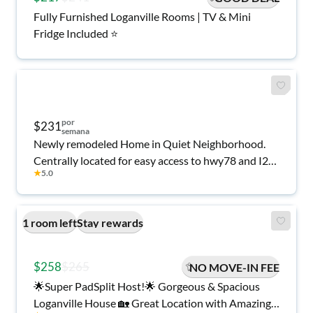
Fully Furnished Loganville Rooms | TV & Mini
Fridge Included ⭐
por
$231
semana
Newly remodeled Home in Quiet Neighborhood.
Centrally located for easy access to hwy78 and I20.
★
5.0
5 minutes to a variety of shopping and dining.
1 room left
Stay rewards
$258
$265
NO MOVE-IN FEE
🌟Super PadSplit Host!🌟 Gorgeous & Spacious
Loganville House 🏡 Great Location with Amazing