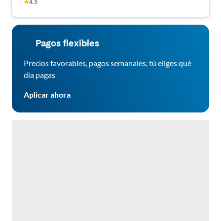
★
4.5
Amenities 🌳
Pagos flexibles
Precios favorables, pagos semanales, tú eliges qué
día pagas
Aplicar ahora