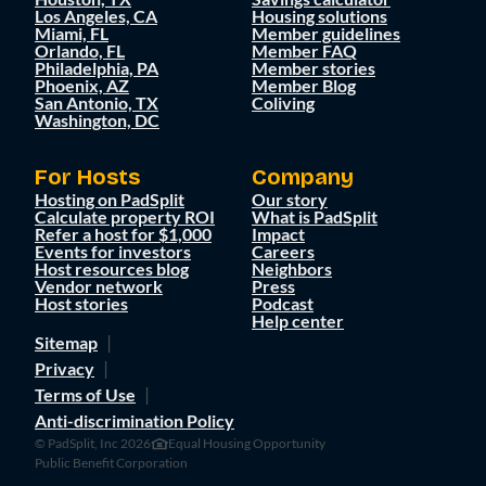
Los Angeles, CA
Housing solutions
Miami, FL
Member guidelines
Orlando, FL
Member FAQ
Philadelphia, PA
Member stories
Phoenix, AZ
Member Blog
San Antonio, TX
Coliving
Washington, DC
For Hosts
Company
Hosting on PadSplit
Our story
Calculate property ROI
What is PadSplit
Refer a host for $1,000
Impact
Events for investors
Careers
Host resources blog
Neighbors
Vendor network
Press
Host stories
Podcast
Help center
Sitemap
Privacy
Terms of Use
Anti-discrimination Policy
© PadSplit, Inc 2026
Equal Housing Opportunity
Public Benefit Corporation