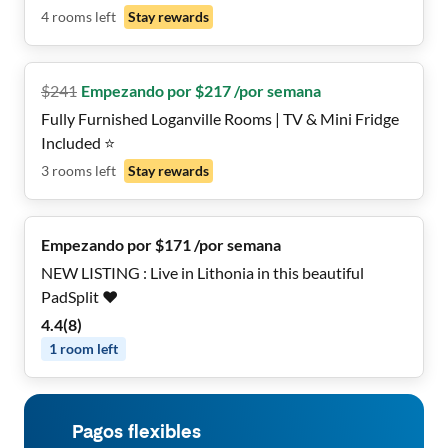
4
rooms
left
Stay rewards
$
241
Empezando por $217 /por semana
Fully Furnished Loganville Rooms | TV & Mini Fridge
Included ⭐
3
rooms
left
Stay rewards
Empezando por $171 /por semana
NEW LISTING : Live in Lithonia in this beautiful
PadSplit ❤️
4.4
(
8
)
1
room
left
Pagos flexibles