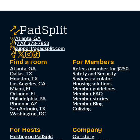
Atlanta, GA
(770) 373-7863
support@padsplit.com
Find a room
For Members
Atlanta, GA
Refer a member for $250
Dallas, TX
Safety and Security
Houston, TX
Savings calculator
Los Angeles, CA
Housing solutions
Miami, FL
Member guidelines
Orlando, FL
Member FAQ
Philadelphia, PA
Member stories
Phoenix, AZ
Member Blog
San Antonio, TX
Coliving
Washington, DC
For Hosts
Company
Hosting on PadSplit
Our story