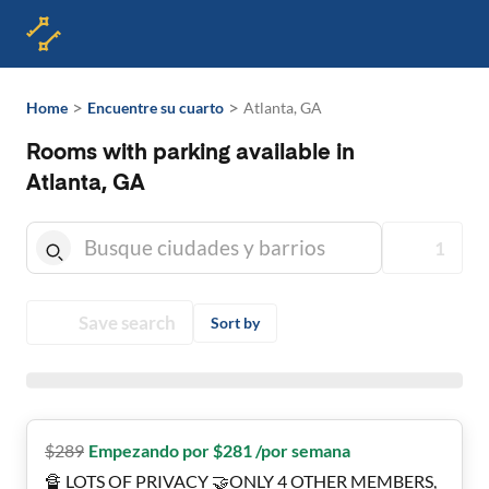
>
>
Home
Encuentre su cuarto
Atlanta, GA
Rooms with parking available in
Atlanta, GA
1
Save search
Sort by
$
289
Empezando por $281 /por semana
🔏 LOTS OF PRIVACY 🤝ONLY 4 OTHER MEMBERS,