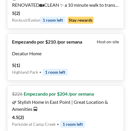
RENOVATED🏡CLEAN ✨ a 10 minute walk to transit
stop Conley Rd & Thurman Rd ℹ️ PROFESSIONAL
5
(
2
)
SUPER HOST 🅿️ LOTS OF PARKING
Rockcut/Evelyn
1
room
left
Stay rewards
Empezando por $210 /por semana
Host on-site
Decatur Home
5
(
1
)
Highland Park
•
1
room
left
$
226
Empezando por $204 /por semana
🌿 Stylish Home in East Point | Great Location &
Amenities 🚍
4.5
(
2
)
Parkside at Camp Creek
•
1
room
left