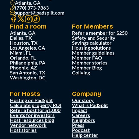
Atlanta, GA
(770) 373-7863
support@padsplit.com
Find a room
For Members
Atlanta, GA
Refer a member for $250
Dallas, TX
Safety and Security
Houston, TX
Savings calculator
Los Angeles, CA
Housing solutions
Miami, FL
Member guidelines
Orlando, FL
Member FAQ
Philadelphia, PA
Member stories
Phoenix, AZ
Member Blog
San Antonio, TX
Coliving
Washington, DC
For Hosts
Company
Hosting on PadSplit
Our story
Calculate property ROI
What is PadSplit
Refer a host for $1,000
Impact
Events for investors
Careers
Host resources blog
Neighbors
Vendor network
Press
Host stories
Podcast
Help center