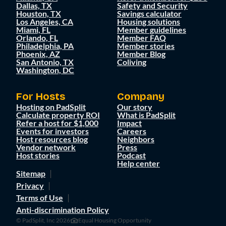
Dallas, TX
Safety and Security
Houston, TX
Savings calculator
Los Angeles, CA
Housing solutions
Miami, FL
Member guidelines
Orlando, FL
Member FAQ
Philadelphia, PA
Member stories
Phoenix, AZ
Member Blog
San Antonio, TX
Coliving
Washington, DC
For Hosts
Company
Hosting on PadSplit
Our story
Calculate property ROI
What is PadSplit
Refer a host for $1,000
Impact
Events for investors
Careers
Host resources blog
Neighbors
Vendor network
Press
Host stories
Podcast
Help center
Sitemap
Privacy
Terms of Use
Anti-discrimination Policy
© PadSplit, Inc 2026
Equal Housing Opportunity