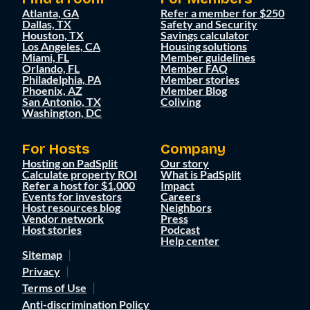
Atlanta, GA
Refer a member for $250
Dallas, TX
Safety and Security
Houston, TX
Savings calculator
Los Angeles, CA
Housing solutions
Miami, FL
Member guidelines
Orlando, FL
Member FAQ
Philadelphia, PA
Member stories
Phoenix, AZ
Member Blog
San Antonio, TX
Coliving
Washington, DC
For Hosts
Company
Hosting on PadSplit
Our story
Calculate property ROI
What is PadSplit
Refer a host for $1,000
Impact
Events for investors
Careers
Host resources blog
Neighbors
Vendor network
Press
Host stories
Podcast
Help center
Sitemap
Privacy
Terms of Use
Anti-discrimination Policy