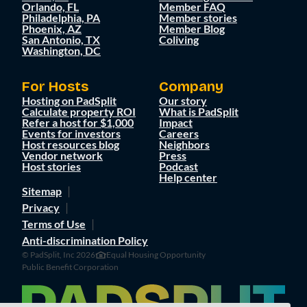
Orlando, FL
Member FAQ
Philadelphia, PA
Member stories
Phoenix, AZ
Member Blog
San Antonio, TX
Coliving
Washington, DC
For Hosts
Company
Hosting on PadSplit
Our story
Calculate property ROI
What is PadSplit
Refer a host for $1,000
Impact
Events for investors
Careers
Host resources blog
Neighbors
Vendor network
Press
Host stories
Podcast
Help center
Sitemap
Privacy
Terms of Use
Anti-discrimination Policy
© PadSplit, Inc 2026
Equal Housing Opportunity
Public Benefit Corporation