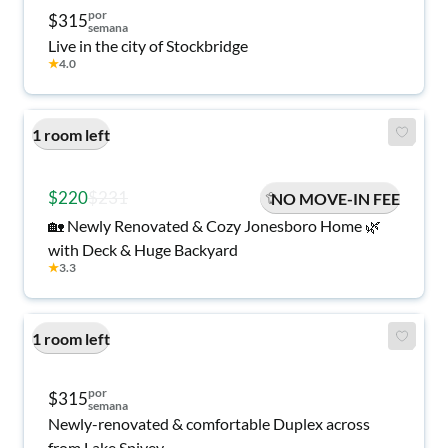
por
$315
semana
Live in the city of Stockbridge
★
4.0
1 room left
$220
$231
NO MOVE-IN FEE
🏡 Newly Renovated & Cozy Jonesboro Home 🌿
with Deck & Huge Backyard
★
3.3
1 room left
por
$315
semana
Newly-renovated & comfortable Duplex across
from Lake Spivey