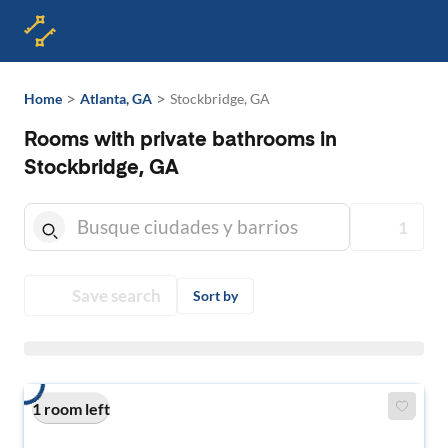
>
>
Home
Atlanta, GA
Stockbridge, GA
Rooms with private bathrooms in
Stockbridge, GA
1
Save search
Sort by
1 room left