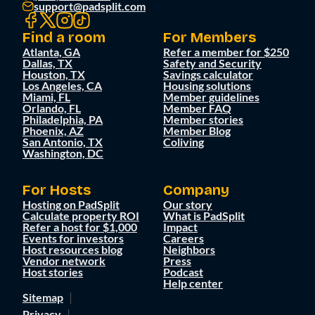
support@padsplit.com
Find a room
For Members
Atlanta, GA
Refer a member for $250
Dallas, TX
Safety and Security
Houston, TX
Savings calculator
Los Angeles, CA
Housing solutions
Miami, FL
Member guidelines
Orlando, FL
Member FAQ
Philadelphia, PA
Member stories
Phoenix, AZ
Member Blog
San Antonio, TX
Coliving
Washington, DC
For Hosts
Company
Hosting on PadSplit
Our story
Calculate property ROI
What is PadSplit
Refer a host for $1,000
Impact
Events for investors
Careers
Host resources blog
Neighbors
Vendor network
Press
Host stories
Podcast
Help center
Sitemap
Privacy