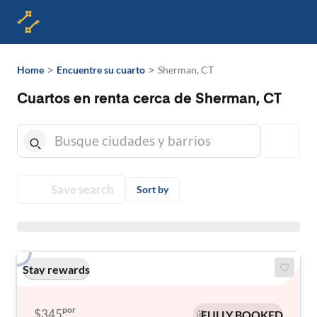
>
>
Home
Encuentre su cuarto
Sherman, CT
Cuartos en renta cerca de Sherman, CT
Save search
Sort by
Stay rewards
por
$345
FULLY BOOKED