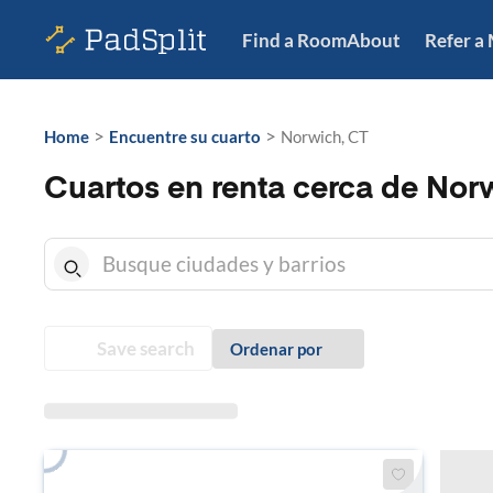
Find a Room
About
Refer a
>
>
Home
Encuentre su cuarto
Norwich, CT
Cuartos en renta cerca de Nor
Save search
Ordenar por