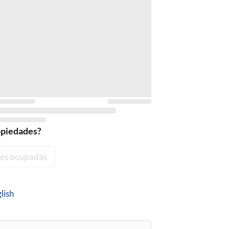
opiedades?
es ocupadas
lish