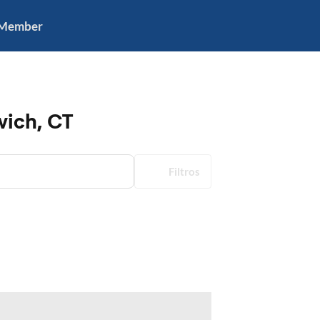
 Member
wich, CT
Filtros